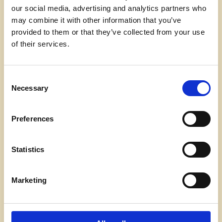
our social media, advertising and analytics partners who
may combine it with other information that you’ve
provided to them or that they’ve collected from your use
Dertil:
of their services.
Consent
GRØN SALAT
Necessary
Selection
persille & zuchinni
Preferences
-
Statistics
Marketing
Tilføj dessert 75,-