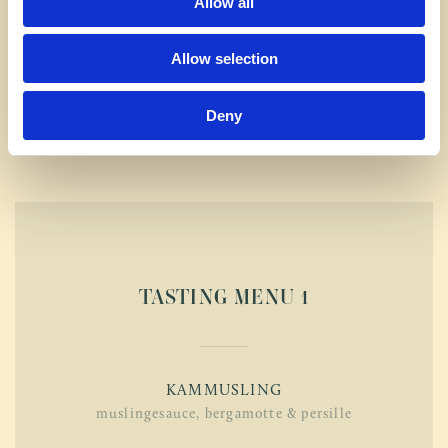
Allow all
PAVLOVA
pistacie praliné & hindbær
Allow selection
Deny
250
TASTING MENU 1
KAMMUSLING
muslingesauce, bergamotte & persille